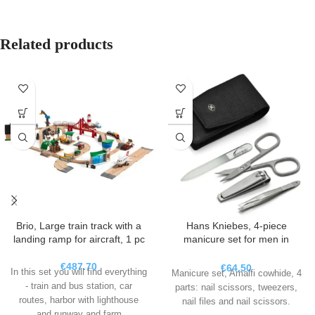
Related products
Brio, Large train track with a
Hans Kniebes, 4-piece
landing ramp for aircraft, 1 pc
manicure set for men in
leather case Amalfi MS-
034.C1, 1 pc
€
487.70
€
64.50
In this set you will find everything
Manicure set, Amalfi cowhide, 4
- train and bus station, car
parts: nail scissors, tweezers,
routes, harbor with lighthouse
nail files and nail scissors.
and runway and farm