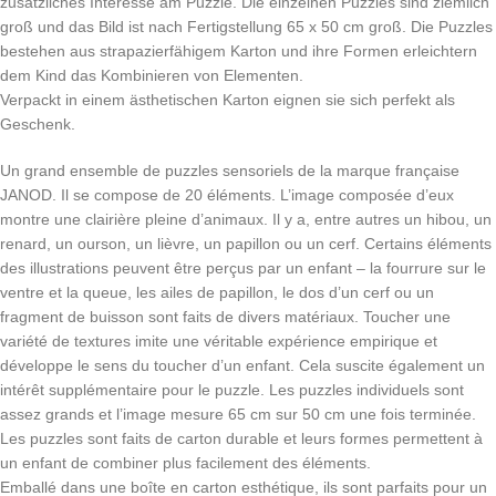
zusätzliches Interesse am Puzzle. Die einzelnen Puzzles sind ziemlich
groß und das Bild ist nach Fertigstellung 65 x 50 cm groß. Die Puzzles
bestehen aus strapazierfähigem Karton und ihre Formen erleichtern
dem Kind das Kombinieren von Elementen.
Verpackt in einem ästhetischen Karton eignen sie sich perfekt als
Geschenk.
Un grand ensemble de puzzles sensoriels de la marque française
JANOD. Il se compose de 20 éléments. L’image composée d’eux
montre une clairière pleine d’animaux. Il y a, entre autres un hibou, un
renard, un ourson, un lièvre, un papillon ou un cerf. Certains éléments
des illustrations peuvent être perçus par un enfant – la fourrure sur le
ventre et la queue, les ailes de papillon, le dos d’un cerf ou un
fragment de buisson sont faits de divers matériaux. Toucher une
variété de textures imite une véritable expérience empirique et
développe le sens du toucher d’un enfant. Cela suscite également un
intérêt supplémentaire pour le puzzle. Les puzzles individuels sont
assez grands et l’image mesure 65 cm sur 50 cm une fois terminée.
Les puzzles sont faits de carton durable et leurs formes permettent à
un enfant de combiner plus facilement des éléments.
Emballé dans une boîte en carton esthétique, ils sont parfaits pour un