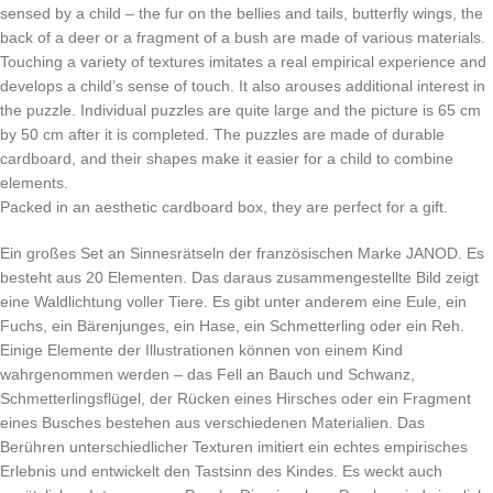
sensed by a child – the fur on the bellies and tails, butterfly wings, the
back of a deer or a fragment of a bush are made of various materials.
Touching a variety of textures imitates a real empirical experience and
develops a child’s sense of touch. It also arouses additional interest in
the puzzle. Individual puzzles are quite large and the picture is 65 cm
by 50 cm after it is completed. The puzzles are made of durable
cardboard, and their shapes make it easier for a child to combine
elements.
Packed in an aesthetic cardboard box, they are perfect for a gift.
Ein großes Set an Sinnesrätseln der französischen Marke JANOD. Es
besteht aus 20 Elementen. Das daraus zusammengestellte Bild zeigt
eine Waldlichtung voller Tiere. Es gibt unter anderem eine Eule, ein
Fuchs, ein Bärenjunges, ein Hase, ein Schmetterling oder ein Reh.
Einige Elemente der Illustrationen können von einem Kind
wahrgenommen werden – das Fell an Bauch und Schwanz,
Schmetterlingsflügel, der Rücken eines Hirsches oder ein Fragment
eines Busches bestehen aus verschiedenen Materialien. Das
Berühren unterschiedlicher Texturen imitiert ein echtes empirisches
Erlebnis und entwickelt den Tastsinn des Kindes. Es weckt auch