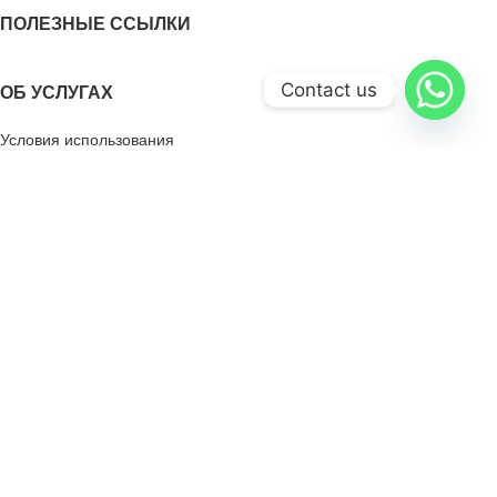
ПОЛЕЗНЫЕ ССЫЛКИ
Contact us
ОБ УСЛУГАХ
Условия использования
Платежи и доставка
Возврат товара
Запрос товара
VASAMIX sp. z o.o.
KRS: 0001220692
NIP: 6762711895
REGON: 543865283
Address siedziby Szlak 77 / 222,
31-153 Kraków, Polska