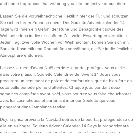
and home fragrances that will bring you into the festive atmosphere.
Lassen Sie die vorweihnachtliche Hektik hinter der Tür und schützen
Sie sich in Ihrem Zuhause davor. Der Souletto Adventskalender 14
Tage wird Ihnen ein Gefühl der Ruhe und Behaglichkeit sowie des
Wohlbefindens in dieser schönen Zeit voller Erwartungen vermitteln.
Jeden Tag, zwei volle Wochen vor Weihnachten, können Sie sich mit
Souletto-Kosmetik und Raumdüften verwöhnen, die Sie in die festliche
Atmosphäre entführen.
Laissez la ruée d’avant Noël derrière la porte, protégez-vous d’elle
dans votre maison. Souletto Calendrier de l’Avent 14 Jours vous
procurera un sentiment de paix et de confort ainsi que de bien-être en
cette belle période pleine d’attentes. Chaque jour, pendant deux
semaines complètes avant Noël, vous pourrez vous faire chouchouter
avec les cosmétiques et parfums d’intérieur Souletto qui vous
plongeront dans l’ambiance festive.
Deje la prisa previa a la Navidad detrás de la puerta, protegiéndose de
ella en su hogar. Souletto Advent Calendar 14 Days le proporcionará
una sensación de paz y comodidad, así como bienestar en este