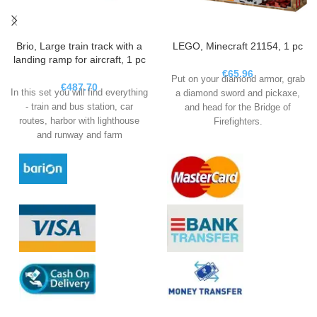
Brio, Large train track with a
LEGO, Minecraft 21154, 1 pc
landing ramp for aircraft, 1 pc
€
65.96
Put on your diamond armor, grab
€
487.70
In this set you will find everything
a diamond sword and pickaxe,
- train and bus station, car
and head for the Bridge of
routes, harbor with lighthouse
Firefighters.
and runway and farm