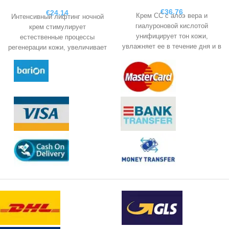
РАЗГЛАЖИВАЮЩИЙ
НОЧНОЙ КРЕМ, 50 МЛ
€
36.76
€
24.14
Крем CC с алоэ вера и
Интенсивный лифтинг ночной
гиалуроновой кислотой
крем стимулирует
унифицирует тон кожи,
естественные процессы
увлажняет ее в течение дня и в
регенерации кожи, увеличивает
то же время защищает от
выработку коллагена и тем
раздражения, а также от
самым поддерживает
ультрафиолета и
упругость и эластичность
ультрафиолета.
зрелой кожи.