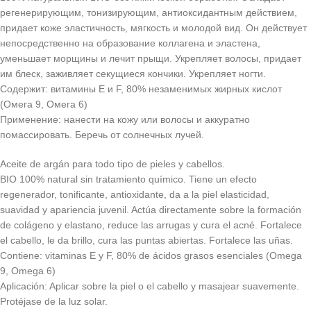
регенерирующим, тонизирующим, антиоксидантным действием,
придает коже эластичность, мягкость и молодой вид. Он действует
непосредственно на образование коллагена и эластена,
уменьшает морщины и лечит прыщи. Укрепляет волосы, придает
им блеск, заживляет секущиеся кончики. Укрепляет ногти.
Содержит: витамины E и F, 80% незаменимых жирных кислот
(Омега 9, Омега 6)
Применение: нанести на кожу или волосы и аккуратно
помассировать. Беречь от солнечных лучей.
Aceite de argán para todo tipo de pieles y cabellos.
BIO 100% natural sin tratamiento químico. Tiene un efecto
regenerador, tonificante, antioxidante, da a la piel elasticidad,
suavidad y apariencia juvenil. Actúa directamente sobre la formación
de colágeno y elastano, reduce las arrugas y cura el acné. Fortalece
el cabello, le da brillo, cura las puntas abiertas. Fortalece las uñas.
Contiene: vitaminas E y F, 80% de ácidos grasos esenciales (Omega
9, Omega 6)
Aplicación: Aplicar sobre la piel o el cabello y masajear suavemente.
Protéjase de la luz solar.